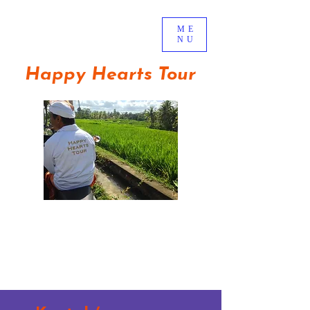
ME
NU
Happy Hearts Tour
Jelajahi lingkungan sekitar
Ubud di kareta samping